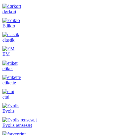
dørkort
Edikio
elastik
EM
etiket
etikette
etui
Evolis
Evolis rensesæt