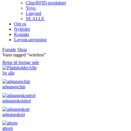
Chip/RFID-produkter
Yoyo
Lanyard
SE ALLE
Om os
Nyheder
Kontakt
Layout-anvisning
Forside
Shop
Varer tagged “wireless”
Retur til forrige side
Alle
Se alle
adgangschip
adgangskontrol
adgangskort
ahorn