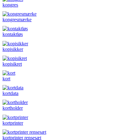
kongres
kongresmærke
kontaktløs
kopisikker
kopisikret
kort
kortdata
kortholder
kortprinter
kortprinter rensesæt