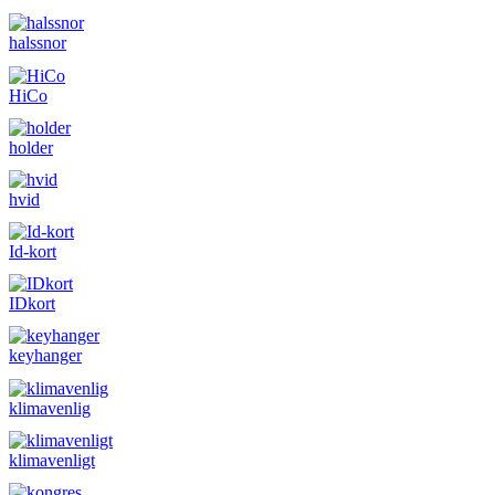
halssnor
HiCo
holder
hvid
Id-kort
IDkort
keyhanger
klimavenlig
klimavenligt