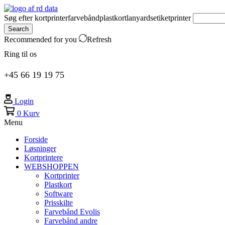
Søg efter
kortprinter
farvebånd
plastkort
lanyards
etiketprinter
Search
Recommended for you
Refresh
Ring til os
+45 66 19 19 75
Login
0
Kurv
Menu
Forside
Løsninger
Kortprintere
WEBSHOPPEN
Kortprinter
Plastkort
Software
Prisskilte
Farvebånd Evolis
Farvebånd andre