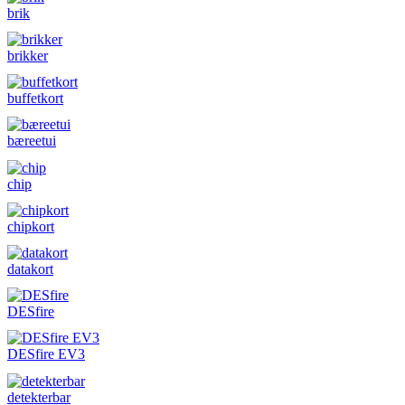
brik
brikker
buffetkort
bæreetui
chip
chipkort
datakort
DESfire
DESfire EV3
detekterbar