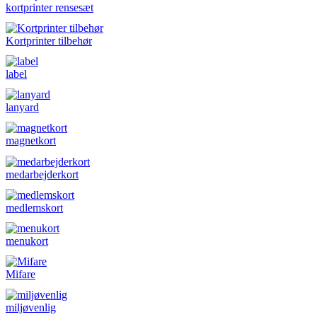
kortprinter rensesæt
Kortprinter tilbehør
label
lanyard
magnetkort
medarbejderkort
medlemskort
menukort
Mifare
miljøvenlig