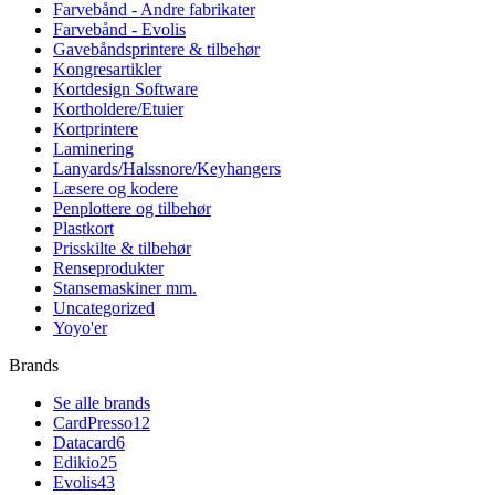
Farvebånd - Andre fabrikater
Farvebånd - Evolis
Gavebåndsprintere & tilbehør
Kongresartikler
Kortdesign Software
Kortholdere/Etuier
Kortprintere
Laminering
Lanyards/Halssnore/Keyhangers
Læsere og kodere
Penplottere og tilbehør
Plastkort
Prisskilte & tilbehør
Renseprodukter
Stansemaskiner mm.
Uncategorized
Yoyo'er
Brands
Se alle brands
CardPresso
12
Datacard
6
Edikio
25
Evolis
43