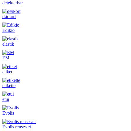
detekterbar
dørkort
Edikio
elastik
EM
etiket
etikette
etui
Evolis
Evolis rensesæt