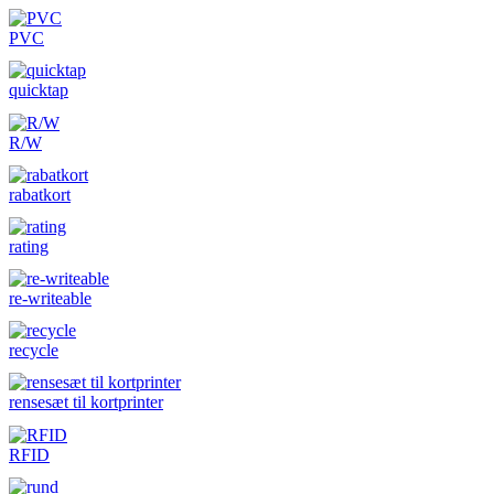
PVC
quicktap
R/W
rabatkort
rating
re-writeable
recycle
rensesæt til kortprinter
RFID