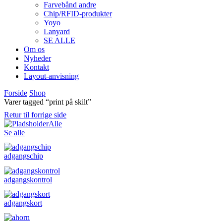
Farvebånd andre
Chip/RFID-produkter
Yoyo
Lanyard
SE ALLE
Om os
Nyheder
Kontakt
Layout-anvisning
Forside
Shop
Varer tagged “print på skilt”
Retur til forrige side
Alle
Se alle
adgangschip
adgangskontrol
adgangskort