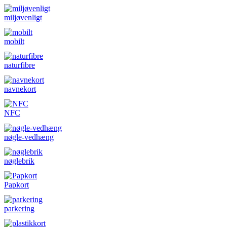
miljøvenligt
mobilt
naturfibre
navnekort
NFC
nøgle-vedhæng
nøglebrik
Papkort
parkering