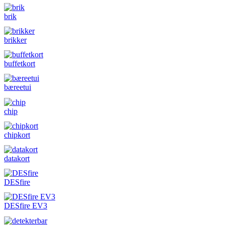
brik
brikker
buffetkort
bæreetui
chip
chipkort
datakort
DESfire
DESfire EV3