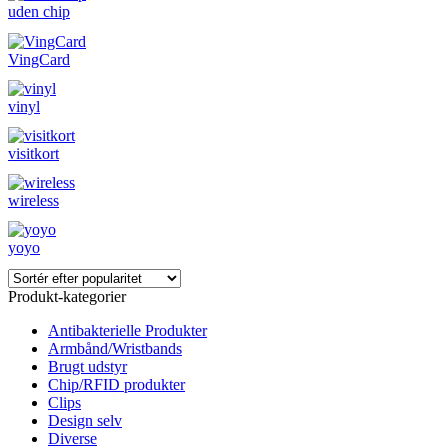
uden chip
VingCard
vinyl
visitkort
wireless
yoyo
Produkt-kategorier
Antibakterielle Produkter
Armbånd/Wristbands
Brugt udstyr
Chip/RFID produkter
Clips
Design selv
Diverse