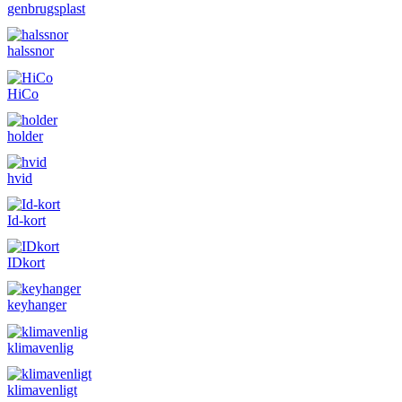
genbrugsplast
halssnor
HiCo
holder
hvid
Id-kort
IDkort
keyhanger
klimavenlig
klimavenligt