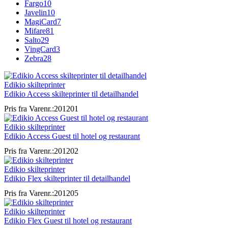
Fargo
10
Javelin
10
MagiCard
7
Mifare
81
Salto
29
VingCard
3
Zebra
28
Edikio skilteprinter
Edikio Access skilteprinter til detailhandel
Pris fra
Varenr.:201201
Edikio skilteprinter
Edikio Access Guest til hotel og restaurant
Pris fra
Varenr.:201202
Edikio skilteprinter
Edikio Flex skilteprinter til detailhandel
Pris fra
Varenr.:201205
Edikio skilteprinter
Edikio Flex Guest til hotel og restaurant