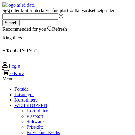
Søg efter
kortprinter
farvebånd
plastkort
lanyards
etiketprinter
Search
Recommended for you
Refresh
Ring til os
+45 66 19 19 75
Login
0
Kurv
Menu
Forside
Løsninger
Kortprintere
WEBSHOPPEN
Kortprinter
Plastkort
Software
Prisskilte
Farvebånd Evolis