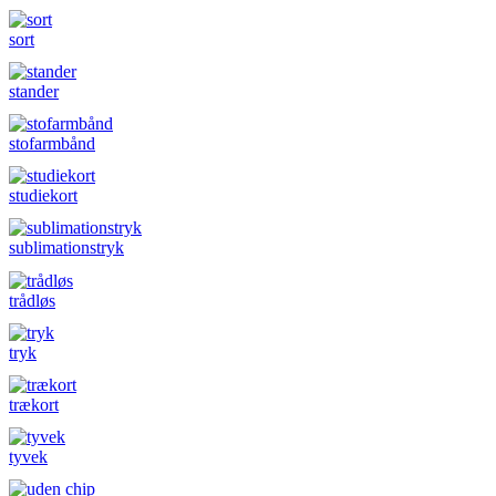
sort
stander
stofarmbånd
studiekort
sublimationstryk
trådløs
tryk
trækort
tyvek