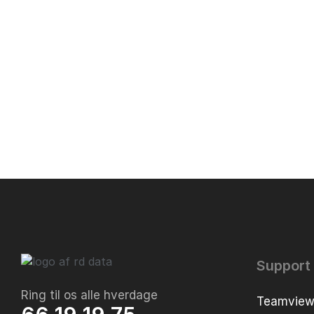
Support
Ring til os alle hverdage
Teamview