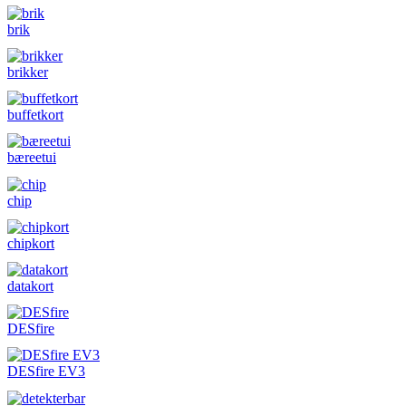
brik
brikker
buffetkort
bæreetui
chip
chipkort
datakort
DESfire
DESfire EV3