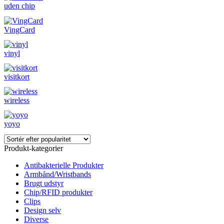
uden chip
VingCard
vinyl
visitkort
wireless
yoyo
Produkt-kategorier
Antibakterielle Produkter
Armbånd/Wristbands
Brugt udstyr
Chip/RFID produkter
Clips
Design selv
Diverse