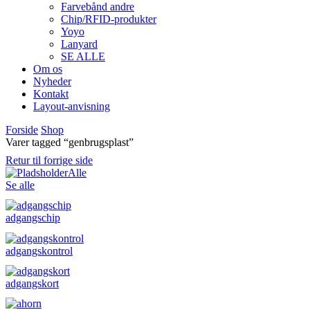
Farvebånd andre
Chip/RFID-produkter
Yoyo
Lanyard
SE ALLE
Om os
Nyheder
Kontakt
Layout-anvisning
Forside
Shop
Varer tagged “genbrugsplast”
Retur til forrige side
Alle
Se alle
adgangschip
adgangskontrol
adgangskort