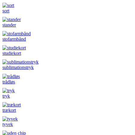
sort
stander
stofarmbånd
studiekort
sublimationstryk
trådløs
tryk
trækort
tyvek