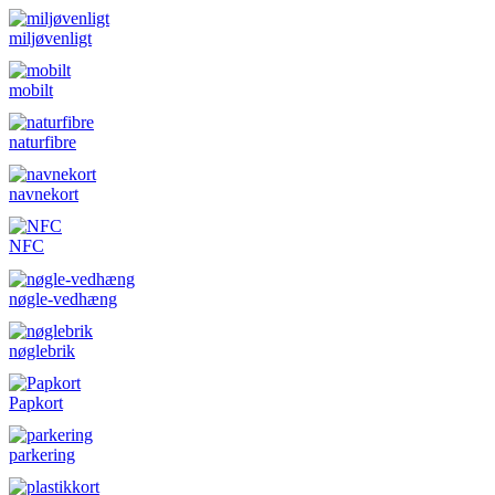
miljøvenligt
mobilt
naturfibre
navnekort
NFC
nøgle-vedhæng
nøglebrik
Papkort
parkering