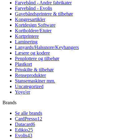
Farvebånd - Andre fabrikater
Farvebånd - Evolis
Gavebåndsprintere & tilbehør
Kongresartikler
Kortdesign Software
Kortholdere/Etuier
Kortprintere
Laminering
Lanyards/Halssnore/Keyhangers
Læsere og kodere
Penplottere og tilbehør
Plastkort
Prisskilte & tilbehør
Renseprodukter
Stansemaskiner mm.
Uncategorized
Yoyo'er
Brands
Se alle brands
CardPresso
12
Datacard
6
Edikio
25
Evolis
43