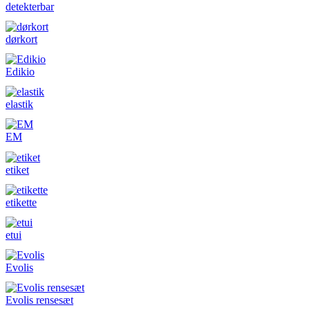
detekterbar
dørkort
Edikio
elastik
EM
etiket
etikette
etui
Evolis
Evolis rensesæt