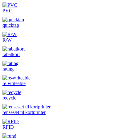
PVC
quicktap
R/W
rabatkort
rating
re-writeable
recycle
rensesæt til kortprinter
RFID