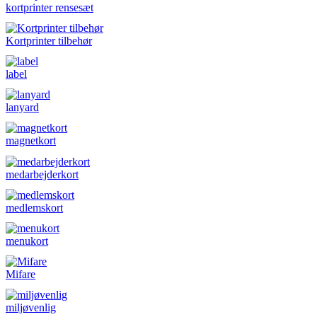
kortprinter rensesæt
Kortprinter tilbehør
label
lanyard
magnetkort
medarbejderkort
medlemskort
menukort
Mifare
miljøvenlig