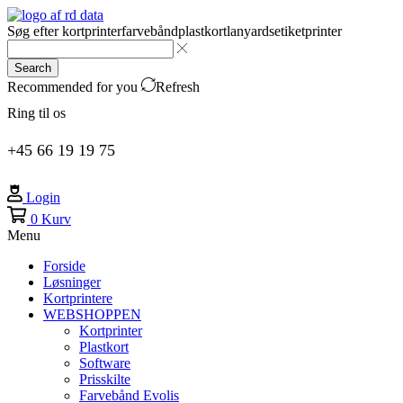
Søg efter
kortprinter
farvebånd
plastkort
lanyards
etiketprinter
Search
Recommended for you
Refresh
Ring til os
+45 66 19 19 75
Login
0
Kurv
Menu
Forside
Løsninger
Kortprintere
WEBSHOPPEN
Kortprinter
Plastkort
Software
Prisskilte
Farvebånd Evolis