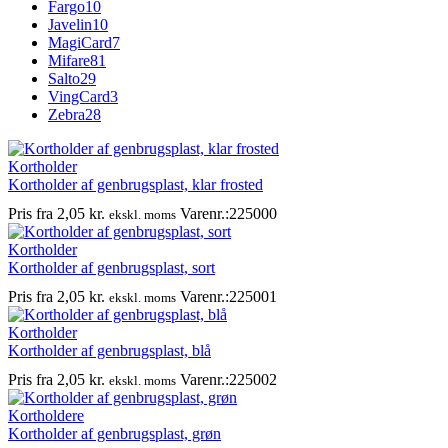
Fargo
10
Javelin
10
MagiCard
7
Mifare
81
Salto
29
VingCard
3
Zebra
28
Kortholder
Kortholder af genbrugsplast, klar frosted
Pris fra
2,05
kr.
Varenr.:225000
ekskl. moms
Kortholder
Kortholder af genbrugsplast, sort
Pris fra
2,05
kr.
Varenr.:225001
ekskl. moms
Kortholder
Kortholder af genbrugsplast, blå
Pris fra
2,05
kr.
Varenr.:225002
ekskl. moms
Kortholdere
Kortholder af genbrugsplast, grøn