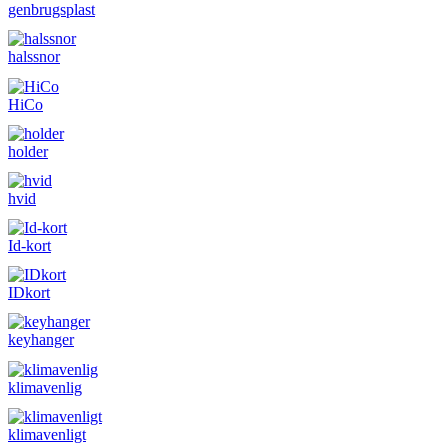
genbrugsplast
halssnor
HiCo
holder
hvid
Id-kort
IDkort
keyhanger
klimavenlig
klimavenligt