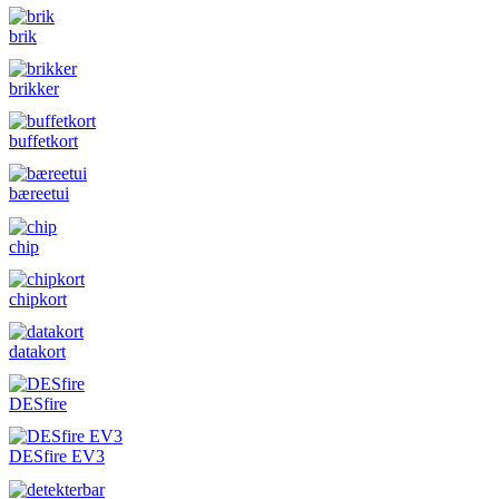
brik
brikker
buffetkort
bæreetui
chip
chipkort
datakort
DESfire
DESfire EV3