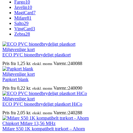
Fargo
10
Javelin
10
MagiCard
7
Mifare
81
Salto
29
VingCard
3
Zebra
28
Miljøvenlige kort
ECO PVC bionedbrydeligt plastkort
Pris fra
1,25
kr.
Varenr.:240088
ekskl. moms
Miljøvenlige kort
Papkort blank
Pris fra
0,22
kr.
Varenr.:240090
ekskl. moms
Miljøvenlige kort
ECO PVC bionedbrydeligt plastkort HiCo
Pris fra
2,05
kr.
Varenr.:240288
ekskl. moms
Chipkort Mifare 13,56 MHz
Mifare S50 1K kompatibelt trækort – Ahorn