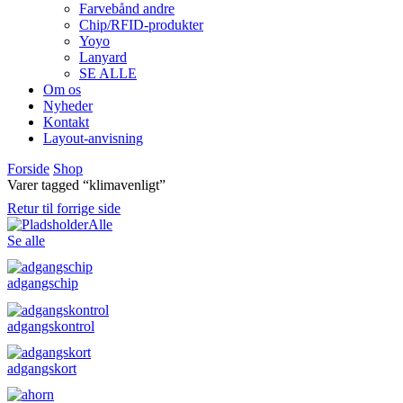
Farvebånd andre
Chip/RFID-produkter
Yoyo
Lanyard
SE ALLE
Om os
Nyheder
Kontakt
Layout-anvisning
Forside
Shop
Varer tagged “klimavenligt”
Retur til forrige side
Alle
Se alle
adgangschip
adgangskontrol
adgangskort