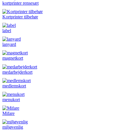
kortprinter rensesæt
Kortprinter tilbehør
label
lanyard
magnetkort
medarbejderkort
medlemskort
menukort
Mifare
miljøvenlig