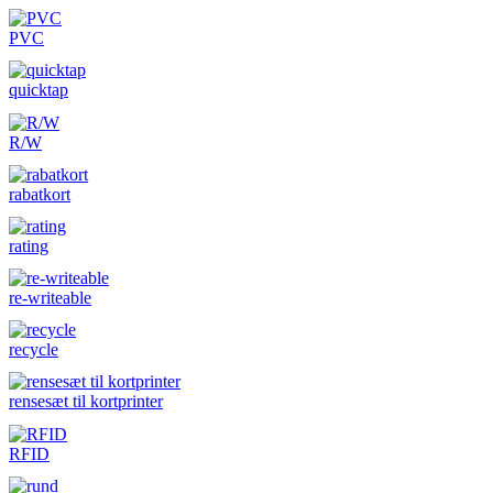
PVC
quicktap
R/W
rabatkort
rating
re-writeable
recycle
rensesæt til kortprinter
RFID