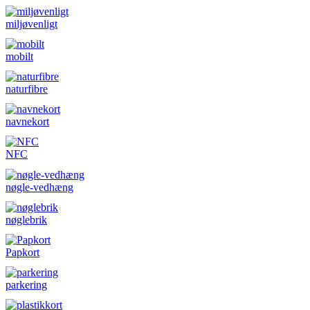
miljøvenligt
mobilt
naturfibre
navnekort
NFC
nøgle-vedhæng
nøglebrik
Papkort
parkering