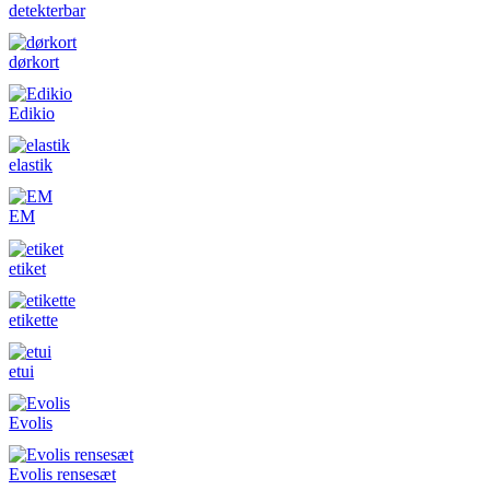
detekterbar
dørkort
Edikio
elastik
EM
etiket
etikette
etui
Evolis
Evolis rensesæt