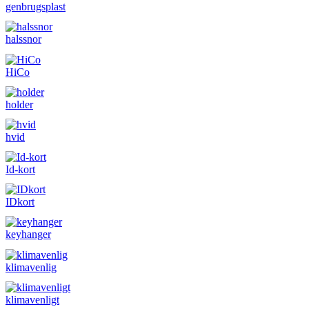
genbrugsplast
halssnor
HiCo
holder
hvid
Id-kort
IDkort
keyhanger
klimavenlig
klimavenligt