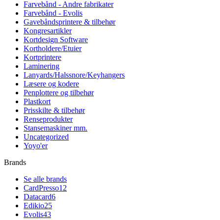
Farvebånd - Andre fabrikater
Farvebånd - Evolis
Gavebåndsprintere & tilbehør
Kongresartikler
Kortdesign Software
Kortholdere/Etuier
Kortprintere
Laminering
Lanyards/Halssnore/Keyhangers
Læsere og kodere
Penplottere og tilbehør
Plastkort
Prisskilte & tilbehør
Renseprodukter
Stansemaskiner mm.
Uncategorized
Yoyo'er
Brands
Se alle brands
CardPresso
12
Datacard
6
Edikio
25
Evolis
43