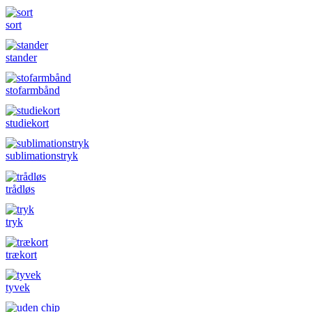
sort
stander
stofarmbånd
studiekort
sublimationstryk
trådløs
tryk
trækort
tyvek