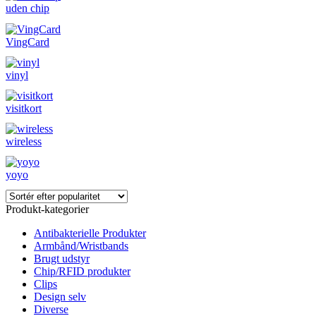
uden chip
VingCard
vinyl
visitkort
wireless
yoyo
Produkt-kategorier
Antibakterielle Produkter
Armbånd/Wristbands
Brugt udstyr
Chip/RFID produkter
Clips
Design selv
Diverse