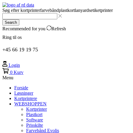
Søg efter
kortprinter
farvebånd
plastkort
lanyards
etiketprinter
Search
Recommended for you
Refresh
Ring til os
+45 66 19 19 75
Login
0
Kurv
Menu
Forside
Løsninger
Kortprintere
WEBSHOPPEN
Kortprinter
Plastkort
Software
Prisskilte
Farvebånd Evolis