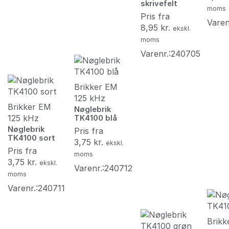
skrivefelt
moms
Pris fra
Varen
8,95
kr.
ekskl.
moms
Varenr.:240705
Brikker EM
125 kHz
Brikker EM
Nøglebrik
125 kHz
TK4100 blå
Nøglebrik
Pris fra
TK4100 sort
3,75
kr.
ekskl.
Pris fra
moms
3,75
kr.
ekskl.
Varenr.:240712
moms
Varenr.:240711
Brikk