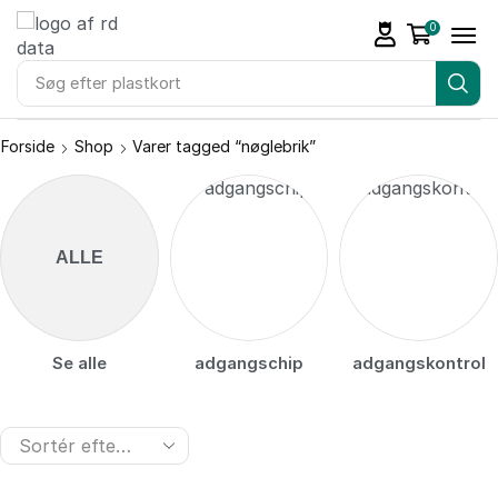
0
Søg efter
plastkort
Forside
Shop
Varer tagged “nøglebrik”
ALLE
Se alle
adgangschip
adgangskontrol