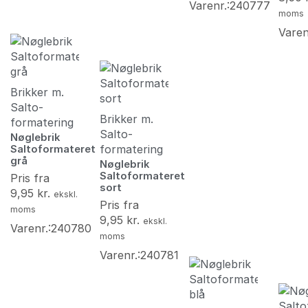
Varenr.:240777
moms
Varen
Brikker m.
Salto-
Brikker m.
formatering
Salto-
Nøglebrik
formatering
Saltoformateret
grå
Nøglebrik
Saltoformateret
Pris fra
sort
9,95
kr.
ekskl.
Pris fra
moms
9,95
kr.
ekskl.
Varenr.:240780
moms
Varenr.:240781