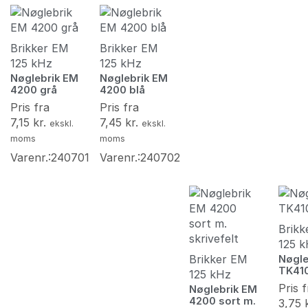
Brikker EM
Brikker EM
125 kHz
125 kHz
Nøglebrik EM
Nøglebrik EM
4200 grå
4200 blå
Pris fra
Pris fra
7,15
kr.
7,45
kr.
ekskl.
ekskl.
moms
moms
Varenr.:240701
Varenr.:240702
Brikk
125 
Brikker EM
Nøgle
TK410
125 kHz
Pris f
Nøglebrik EM
4200 sort m.
3,75