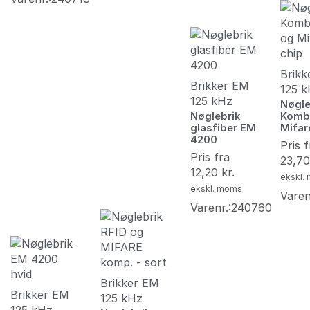
Brikk
Brikker EM
125 
125 kHz
Nøgle
Nøglebrik
Komb
glasfiber EM
Mifar
4200
Pris f
Pris fra
23,7
12,20
kr.
ekskl.
ekskl. moms
Varen
Varenr.:240760
Brikker EM
Brikker EM
125 kHz