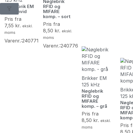
125 kHz
Nøglebrik
Nøglebrik EM
RFID og
4200 hvid
MIFARE
komp. – sort
Pris fra
Pris fra
7,55
kr.
ekskl.
8,50
kr.
ekskl.
moms
moms
Varenr.:240771
Varenr.:240776
Brikker EM
125 kHz
Brikk
Nøglebrik
125 
RFID og
MIFARE
Nøgle
komp. – grå
RFID 
MIFA
Pris fra
komp.
8,50
kr.
ekskl.
Pris f
moms
8,50