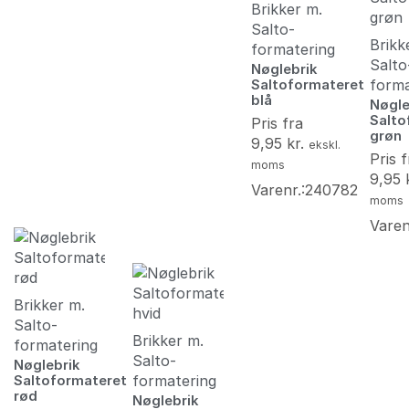
Brikker m.
Salto-
Brikk
formatering
Salto
Nøglebrik
forma
Saltoformateret
blå
Nøgle
Salto
Pris fra
grøn
9,95
kr.
ekskl.
Pris f
moms
9,95
Varenr.:240782
moms
Varen
Brikker m.
Salto-
Brikker m.
formatering
Salto-
Nøglebrik
formatering
Saltoformateret
rød
Nøglebrik