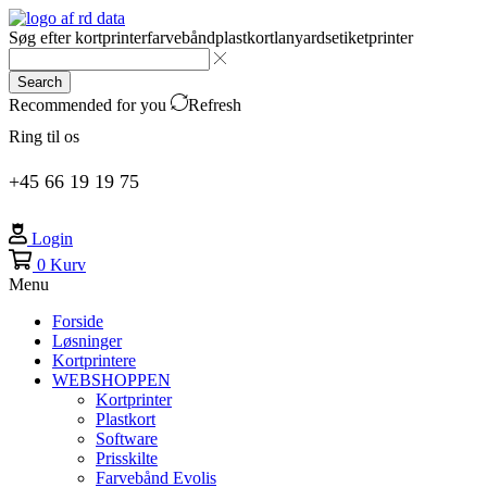
Søg efter
kortprinter
farvebånd
plastkort
lanyards
etiketprinter
Search
Recommended for you
Refresh
Ring til os
+45 66 19 19 75
Login
0
Kurv
Menu
Forside
Løsninger
Kortprintere
WEBSHOPPEN
Kortprinter
Plastkort
Software
Prisskilte
Farvebånd Evolis