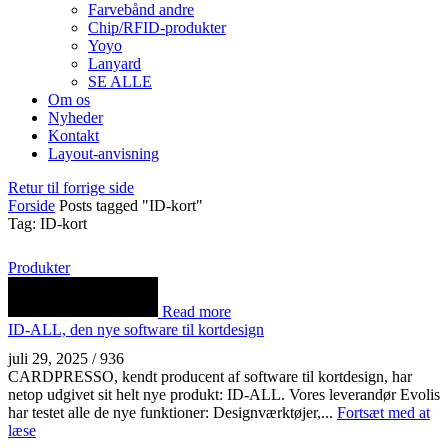
Farvebånd andre
Chip/RFID-produkter
Yoyo
Lanyard
SE ALLE
Om os
Nyheder
Kontakt
Layout-anvisning
Retur til forrige side
Forside
Posts tagged "ID-kort"
Tag: ID-kort
Produkter
Read more
ID-ALL, den nye software til kortdesign
juli 29, 2025
/
936
CARDPRESSO, kendt producent af software til kortdesign, har
netop udgivet sit helt nye produkt: ID-ALL. Vores leverandør Evolis
har testet alle de nye funktioner: Designværktøjer,...
Fortsæt med at
læse