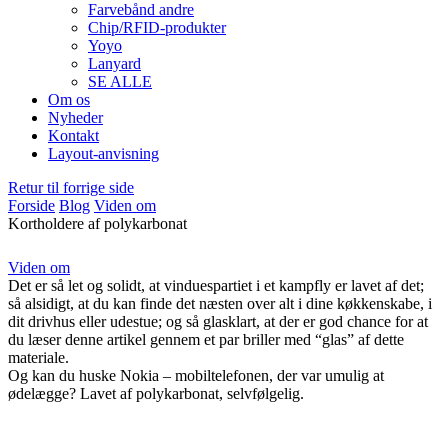
Farvebånd andre
Chip/RFID-produkter
Yoyo
Lanyard
SE ALLE
Om os
Nyheder
Kontakt
Layout-anvisning
Retur til forrige side
Forside
Blog
Viden om
Kortholdere af polykarbonat
Viden om
Det er så let og solidt, at vinduespartiet i et kampfly er lavet af det;
så alsidigt, at du kan finde det næsten over alt i dine køkkenskabe, i
dit drivhus eller udestue; og så glasklart, at der er god chance for at
du læser denne artikel gennem et par briller med “glas” af dette
materiale.
Og kan du huske Nokia – mobiltelefonen, der var umulig at
ødelægge? Lavet af polykarbonat, selvfølgelig.