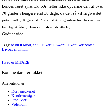
koncentreret syre. Du bør heller ikke opvarme den til over
70 grader i længere end 30 dage, da den så vil frigive det
potentielt giftige stof Bisfenol A. Og udsætter du den for
kraftig stråling, kan den blive skrøbelig.
Godt at vide!
Tags:
bestil ID-kort
,
etui
,
ID kort
,
ID-kort
,
IDkort
,
kortholder
Layout-anvisning
Hvad er MIFARE
Kommentarer er lukket
Alle kategorier
Kort-snedkeriet
Kunderne siger
Produkter
Viden om