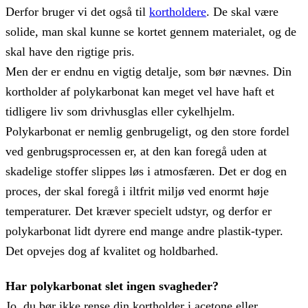
Derfor bruger vi det også til
kortholdere
. De skal være
solide, man skal kunne se kortet gennem materialet, og de
skal have den rigtige pris.
Men der er endnu en vigtig detalje, som bør nævnes. Din
kortholder af polykarbonat kan meget vel have haft et
tidligere liv som drivhusglas eller cykelhjelm.
Polykarbonat er nemlig genbrugeligt, og den store fordel
ved genbrugsprocessen er, at den kan foregå uden at
skadelige stoffer slippes løs i atmosfæren. Det er dog en
proces, der skal foregå i iltfrit miljø ved enormt høje
temperaturer. Det kræver specielt udstyr, og derfor er
polykarbonat lidt dyrere end mange andre plastik-typer.
Det opvejes dog af kvalitet og holdbarhed.
Har polykarbonat slet ingen svagheder?
Jo, du bør ikke rense din kortholder i acetone eller