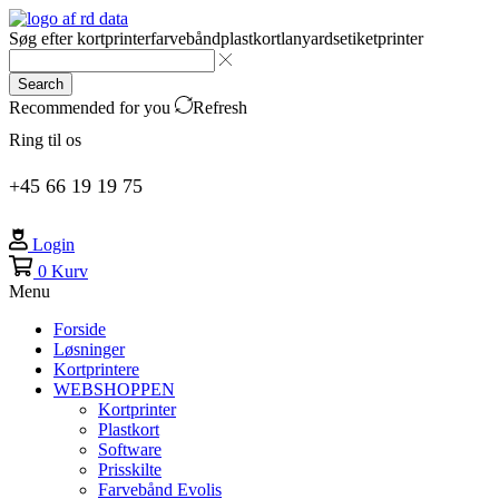
Søg efter
kortprinter
farvebånd
plastkort
lanyards
etiketprinter
Search
Recommended for you
Refresh
Ring til os
+45 66 19 19 75
Login
0
Kurv
Menu
Forside
Løsninger
Kortprintere
WEBSHOPPEN
Kortprinter
Plastkort
Software
Prisskilte
Farvebånd Evolis