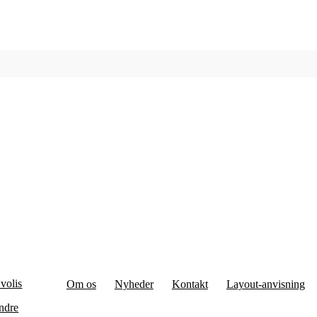
volis
Om os
Nyheder
Kontakt
Layout-anvisning
ndre