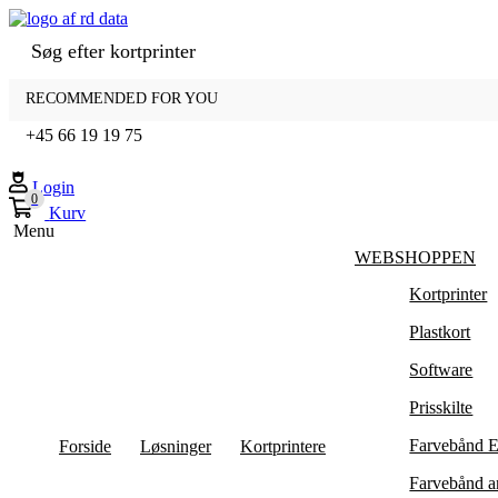
Søg efter
kortprinter
Ring til os
RECOMMENDED FOR YOU
+45 66 19 19 75
Login
0
Kurv
Menu
WEBSHOPPEN
Kortprinter
Plastkort
Software
Prisskilte
Farvebånd E
Forside
Løsninger
Kortprintere
Farvebånd a