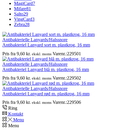
MagiCard
7
Mifare
81
Salto
29
VingCard
3
Zebra
28
Antibakterielle Lanyards/Halssnore
Antibakteriel Lanyard sort m. plastkrog, 16 mm
Pris fra
9,60
kr.
Varenr.:229501
ekskl. moms
Antibakterielle Lanyards/Halssnore
Antibakteriel Lanyard blå m. plastkrog, 16 mm
Pris fra
9,60
kr.
Varenr.:229502
ekskl. moms
Antibakterielle Lanyards/Halssnore
Antibakteriel Lanyard rød m. plastkrog, 16 mm
Pris fra
9,60
kr.
Varenr.:229506
ekskl. moms
Ring
Kontakt
Menu
Menu