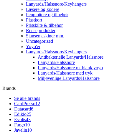
Lanyards/Halssnore/Keyhangers
Læsere og kodere
Penplottere og tilbehør
Plastkort
Prisskilte & tilbehør
Renseprodukter
Stansemaskiner mm.
Uncategorized
Yoyo'er
Lanyards/Halssnore/Keyhangers
Antibakterielle Lanyards/Halssnore
Lanyards/Halssnore
Lanyards/Halssnore m. blank yoyo
Lanyards/Halssnore med tryk
Miljøvenlige Lanyards/Halssnore
Brands
Se alle brands
CardPresso
12
Datacard
6
Edikio
25
Evolis
43
Fargo
10
Javelin
10