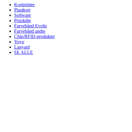
Kortprinter
Plastkort
Software
Prisskilte
Farvebånd Evolis
Farvebånd andre
Chip/RFID-produkter
Yoyo
Lanyard
SE ALLE