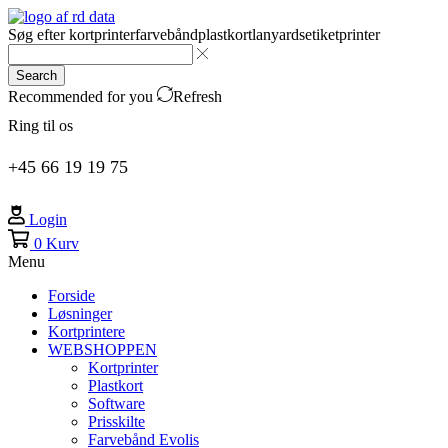
Søg efter
kortprinter
farvebånd
plastkort
lanyards
etiketprinter
Search
Recommended for you
Refresh
Ring til os
+45 66 19 19 75
Login
0
Kurv
Menu
Forside
Løsninger
Kortprintere
WEBSHOPPEN
Kortprinter
Plastkort
Software
Prisskilte
Farvebånd Evolis