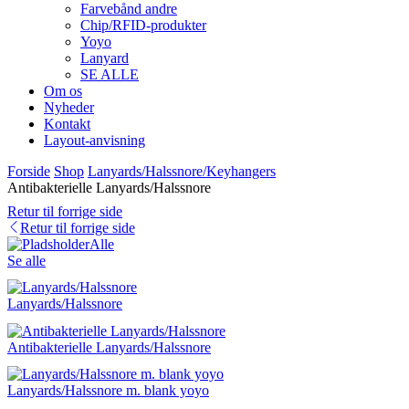
Farvebånd andre
Chip/RFID-produkter
Yoyo
Lanyard
SE ALLE
Om os
Nyheder
Kontakt
Layout-anvisning
Forside
Shop
Lanyards/Halssnore/Keyhangers
Antibakterielle Lanyards/Halssnore
Retur til forrige side
Retur til forrige side
Alle
Se alle
Lanyards/Halssnore
Antibakterielle Lanyards/Halssnore
Lanyards/Halssnore m. blank yoyo