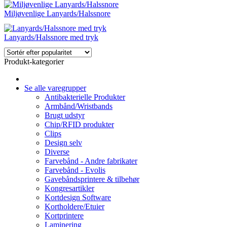
Miljøvenlige Lanyards/Halssnore
Lanyards/Halssnore med tryk
Produkt-kategorier
Se alle varegrupper
Antibakterielle Produkter
Armbånd/Wristbands
Brugt udstyr
Chip/RFID produkter
Clips
Design selv
Diverse
Farvebånd - Andre fabrikater
Farvebånd - Evolis
Gavebåndsprintere & tilbehør
Kongresartikler
Kortdesign Software
Kortholdere/Etuier
Kortprintere
Laminering