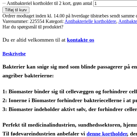
Antibakteriel kortholder til 2 kort, grøn antal
Tilføj til kurv
Ordrer modtaget inden kl. 14.00 på hverdage tilstræbes sendt samme 
Varenummer:
225554
Kategori:
Antibakterielle kortholdere
,
Antibakte
Har du spørgsmål til produktet?
Du er altid velkommen til at
kontakte os
Beskrivelse
Bakterier kan snige sig med som blinde passagerer på enh
angriber bakterierne:
1: Biomaster binder sig til cellevæggen og forhindrer cell
2: Ionerne i Biomaster forhindrer bakteriecellerne i at p
3: Biomaster indeholder aktivt sølv, der forhindrer celle
Perfekt til medicinalindustrien, sundhedssektoren, hje
Til fødevareindustrien anbefaler vi
denne kortholder
, de