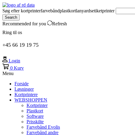
Søg efter
kortprinter
farvebånd
plastkort
lanyards
etiketprinter
Search
Recommended for you
Refresh
Ring til os
+45 66 19 19 75
Login
0
Kurv
Menu
Forside
Løsninger
Kortprintere
WEBSHOPPEN
Kortprinter
Plastkort
Software
Prisskilte
Farvebånd Evolis
Farvebånd andre