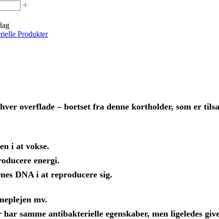
dag
rielle Produkter
ver overflade – bortset fra denne kortholder, som er tilsa
en i at vokse.
roducere energi.
rnes DNA i at reproducere sig.
mmeplejen mv.
r har samme antibakterielle egenskaber, men ligeledes giv