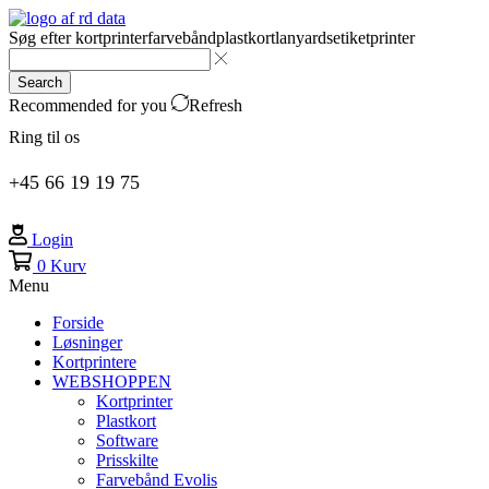
Søg efter
kortprinter
farvebånd
plastkort
lanyards
etiketprinter
Search
Recommended for you
Refresh
Ring til os
+45 66 19 19 75
Login
0
Kurv
Menu
Forside
Løsninger
Kortprintere
WEBSHOPPEN
Kortprinter
Plastkort
Software
Prisskilte
Farvebånd Evolis