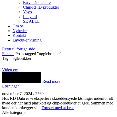
Farvebånd andre
Chip/RFID-produkter
Yoyo
Lanyard
SE ALLE
Om os
Nyheder
Kontakt
Layout-anvisning
Retur til forrige side
Forside
Posts tagged "nøglebrikker"
Tag: nøglebrikker
Viden om
Read more
Løsninger
november 7, 2024
/
2560
Hos RD Data er vi eksperter i skræddersyede løsninger indenfor alt
hvad der har med plastkort og chip-produkter at gøre. Sammen med
kunden kortlægger vi...
Fortsæt med at læse
Alle kategorier