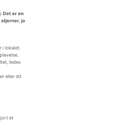
ALLE KATEGORIER
. Det er en
Kort-snedkeriet
stjerner, jo
Kunderne siger
Produkter
Viden om
i lokalet.
plevelse.
ltet, ledes
FREMHÆVEDE NYHEDER
r eller dit
Løsninger
november 7, 2024
Layout-anvisning
januar 10, 2025
jort et
Kundeservice
november 4, 2024