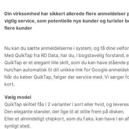
Produkter
Din virksomhed har sikkert allerede flere anmeldelser p
vigtig service, som potentielle nye kunder og turister ben
flere kunder
Nu kan du sætte anmeldelserne i system, og få dine velfortj
Med QuikTap fra RD Data, har du, i bogstavelig forstand, en
QuikTap er et elegant lille skilt, som du kan have stående p
hun/han automatisk til dit unikke link for Google anmeldel
Når du køber QuikTap, følger der service med. Vi sørger for
kort.
Vælg model
QuikTap skiltet fås i 2 varianter i sort eller hvid, og lev
Den elegante stander, der lige til at stille frem på disken.
Eller et almindeligt chipkort, som du f.eks. kan have i en a
synligt sted.