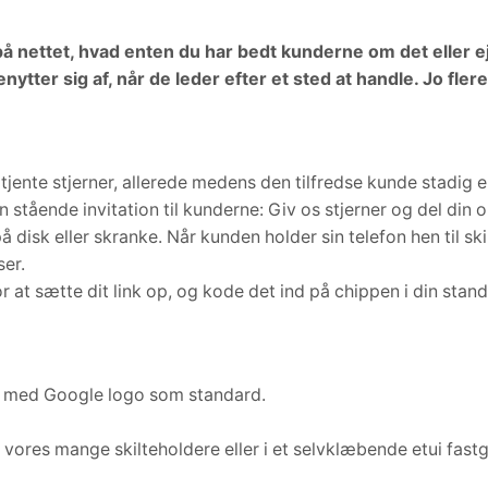
å nettet, hvad enten du har bedt kunderne om det eller ej
ytter sig af, når de leder efter et sted at handle. Jo flere 
ente stjerner, allerede medens den tilfredse kunde stadig er 
 stående invitation til kunderne: Giv os stjerner og del din o
å disk eller skranke. Når kunden holder sin telefon hen til ski
ser.
 at sætte dit link op, og kode det ind på chippen i din stande
eres med Google logo som standard.
f vores mange skilteholdere eller i et selvklæbende etui fastg