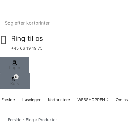
Søg efter
kortprinter
Ring til os
+45 66 19 19 75
Login
0
Kurv
Forside
Løsninger
Kortprintere
WEBSHOPPEN
Om os
Forside
Blog
Produkter