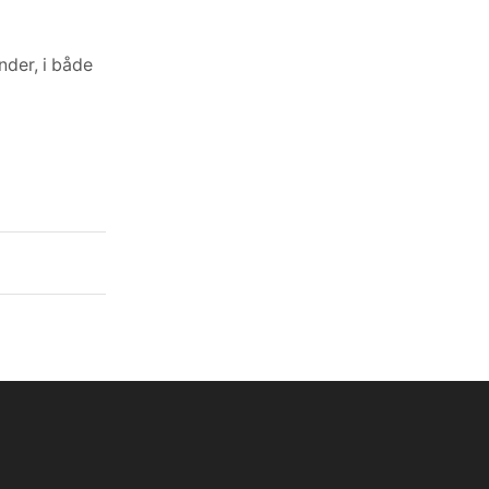
Design Cykler printer selv garanti-
kort
nder, i både
november 1, 2024