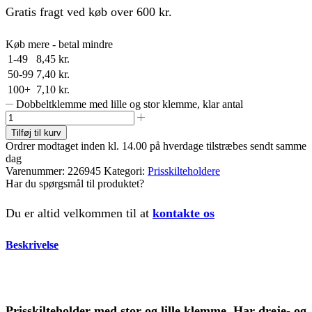
Gratis fragt ved køb over 600 kr.
Køb mere - betal mindre
1-49
8,45
kr.
50-99
7,40
kr.
100+
7,10
kr.
Dobbeltklemme med lille og stor klemme, klar antal
Tilføj til kurv
Ordrer modtaget inden kl. 14.00 på hverdage tilstræbes sendt samme
dag
Varenummer:
226945
Kategori:
Prisskilteholdere
Har du spørgsmål til produktet?
Du er altid velkommen til at
kontakte os
Beskrivelse
Prisskilteholder med stor og lille klemme. Har dreje- og