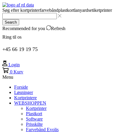
Søg efter
kortprinter
farvebånd
plastkort
lanyards
etiketprinter
Search
Recommended for you
Refresh
Ring til os
+45 66 19 19 75
Login
0
Kurv
Menu
Forside
Løsninger
Kortprintere
WEBSHOPPEN
Kortprinter
Plastkort
Software
Prisskilte
Farvebånd Evolis