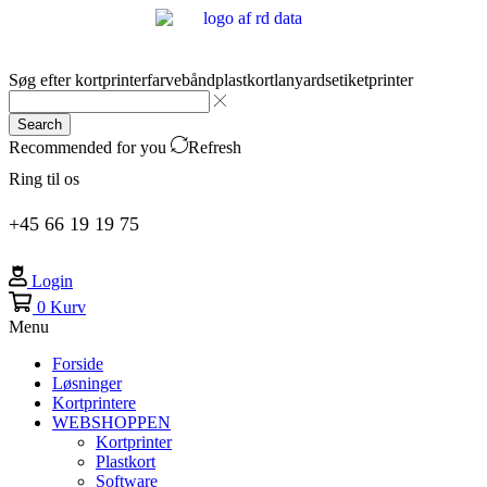
Søg efter
kortprinter
farvebånd
plastkort
lanyards
etiketprinter
Search
Recommended for you
Refresh
Ring til os
+45 66 19 19 75
Login
0
Kurv
Menu
Forside
Løsninger
Kortprintere
WEBSHOPPEN
Kortprinter
Plastkort
Software