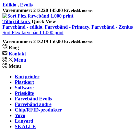
Edikio
,
Evolis
Varenummer:
213220
145,00
kr.
ekskl. moms
Tilføj til kurv
Quick View
Farvebånd - edikio
,
Farvebånd - Primacy
,
Farvebånd - Zenius
Sort Flex farvebånd 1.000 print
Varenummer:
213219
150,00
kr.
ekskl. moms
Ring
Kontakt
Menu
Menu
Kortprinter
Plastkort
Software
Prisskilte
Farvebånd Evolis
Farvebånd andre
Chip/RFID-produkter
Yoyo
Lanyard
SE ALLE