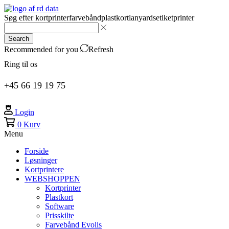
Søg efter
kortprinter
farvebånd
plastkort
lanyards
etiketprinter
Search
Recommended for you
Refresh
Ring til os
+45 66 19 19 75
Login
0
Kurv
Menu
Forside
Løsninger
Kortprintere
WEBSHOPPEN
Kortprinter
Plastkort
Software
Prisskilte
Farvebånd Evolis