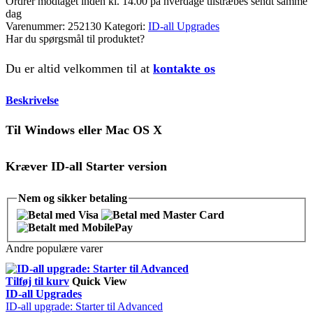
Ordrer modtaget inden kl. 14.00 på hverdage tilstræbes sendt samme
dag
Varenummer:
252130
Kategori:
ID-all Upgrades
Har du spørgsmål til produktet?
Du er altid velkommen til at
kontakte os
Beskrivelse
Til Windows eller Mac OS X
Kræver ID-all Starter version
Nem og
sikker
betaling
Andre populære varer
Tilføj til kurv
Quick View
ID-all Upgrades
ID-all upgrade: Starter til Advanced